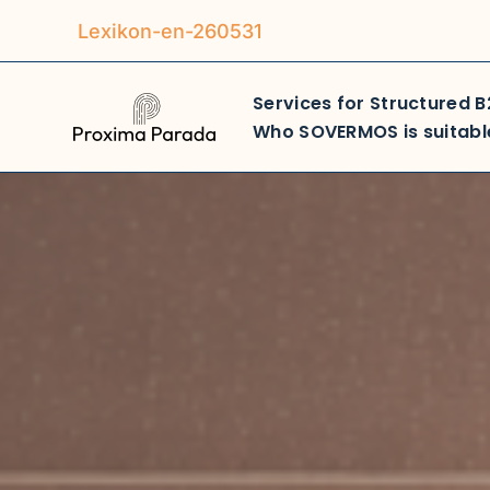
Lexikon-en-260531
Skip
to
Services for Structured 
content
Who SOVERMOS is suitabl