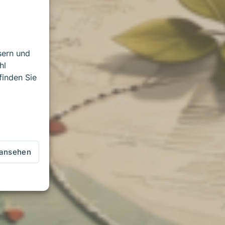
sern und
hl
finden Sie
 ansehen