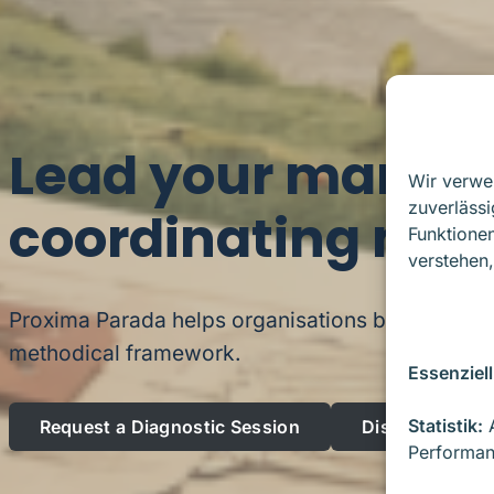
Lead your marketin
Wir verwe
zuverlässi
coordinating mea
Funktionen
verstehen,
Proxima Parada helps organisations build market
methodical framework.
Essenziell
Statistik:
A
Request a Diagnostic Session
Discover SOV
Performan