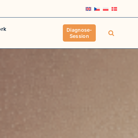
ork
Diagnose-
Session