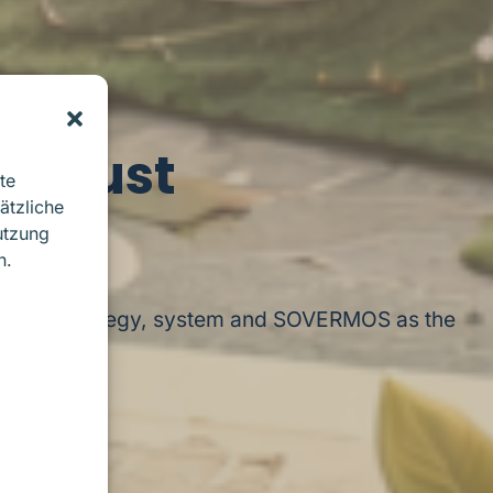
of just
te
ätzliche
utzung
n.
e – with strategy, system and SOVERMOS as the