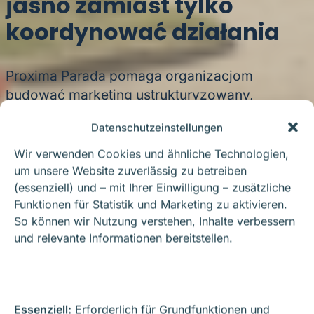
jasno zamiast tylko
koordynować działania
Proxima Parada pomaga organizacjom
budować marketing ustrukturyzowany,
udokumentowany i sterowalny – ze strategią,
Datenschutzeinstellungen
systemem i SOVERMOS jako metodycznym
frameworkiem.
Wir verwenden Cookies und ähnliche Technologien,
um unsere Website zuverlässig zu betreiben
(essenziell) und – mit Ihrer Einwilligung – zusätzliche
Umów Sesję Diagnostyczną
Funktionen für Statistik und Marketing zu aktivieren.
So können wir Nutzung verstehen, Inhalte verbessern
Poznaj SOVERMOS
und relevante Informationen bereitstellen.
Essenziell:
Erforderlich für Grundfunktionen und