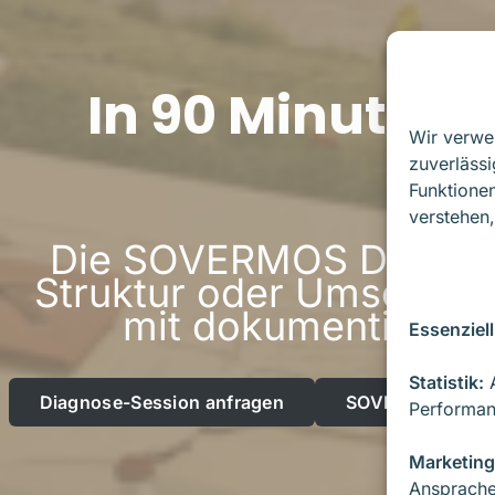
In 90 Minuten 
Wir verwe
zuverlässi
Funktionen
verstehen,
Die SOVERMOS Diagnose-
Struktur oder Umsetzung
mit dokumentierter
Essenziell
Statistik:
A
Diagnose-Session anfragen
SOVERMOS kenn
Performan
Marketing
Ansprache