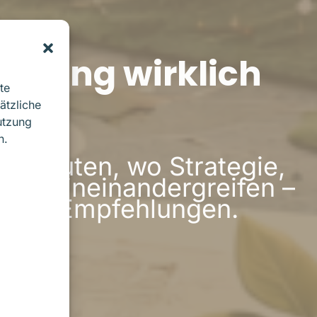
keting wirklich
te
ätzliche
utzung
n.
 Minuten, wo Strategie,
uber ineinandergreifen –
erten Empfehlungen.