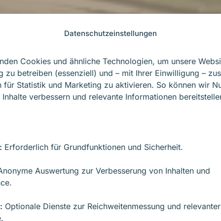
Datenschutzeinstellungen
wissen, was Ihr Mar
nden Cookies und ähnliche Technologien, um unsere Websi
ausbremst.
g zu betreiben (essenziell) und – mit Ihrer Einwilligung – zus
 für Statistik und Marketing zu aktivieren. So können wir N
 Inhalte verbessern und relevante Informationen bereitstelle
Session analysiert in 90
 Ihres Marketings nicht sa
 Einschätzung und priorisi
:
Erforderlich für Grundfunktionen und Sicherheit.
nonyme Auswertung zur Verbesserung von Inhalten und
enlernen
ce.
:
Optionale Dienste zur Reichweitenmessung und relevanter
.