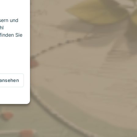
sern und
hl
finden Sie
 ansehen