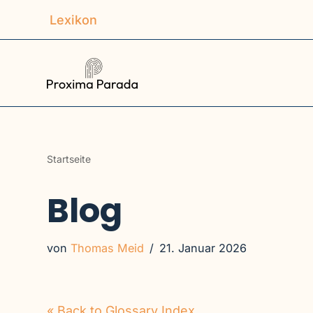
Lexikon
Zum
Inhalt
springen
Startseite
Blog
von
Thomas Meid
21. Januar 2026
« Back to Glossary Index