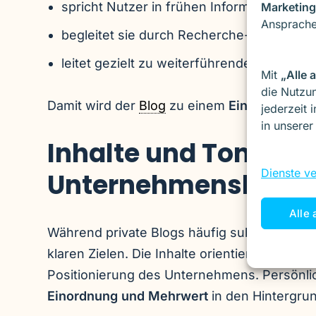
spricht Nutzer in frühen Informationspha
Marketing
Ansprache
begleitet sie durch Recherche- und Bew
leitet gezielt zu weiterführenden Angebo
Mit
„Alle 
die Nutzun
Damit wird der
Blog
zu einem
Einstiegspunk
jederzeit 
in unsere
Inhalte und Tonalitä
Dienste v
Unternehmensblogs
Alle 
Während private Blogs häufig subjektiv und 
klaren Zielen. Die Inhalte orientieren sich 
Positionierung des Unternehmens. Persönl
Einordnung und Mehrwert
in den Hintergrun