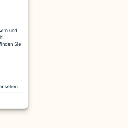
sern und
hl
finden Sie
 ansehen
g