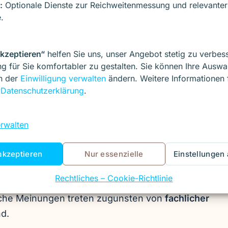
sen an
:
Optionale Dienste zur Reichweitenmessung und relevanter
.
ertungsprozesse
ten über
akzeptieren“
helfen Sie uns, unser Angebot stetig zu verbes
g für Sie komfortabler zu gestalten. Sie können Ihre Auswa
t in die Customer Journey
.
in der
Einwilligung verwalten
ändern. Weitere Informationen 
r
Datenschutzerklärung
.
t eines
erwalten
akzeptieren
Nur essenzielle
Einstellungen
persönlich geprägt sind, folgt ein Unternehmensblo
Rechtliches – Cookie-Richtlinie
an den Bedürfnissen der Zielgruppe und an der
iche Meinungen treten zugunsten von
fachlicher
d.