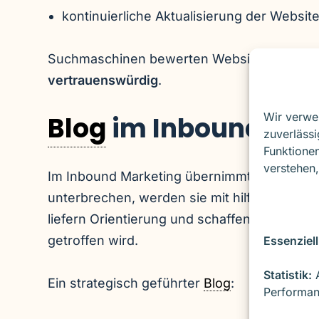
kontinuierliche Aktualisierung der Websit
Suchmaschinen bewerten Websites mit aktiv
vertrauenswürdig
.
Wir verwe
Blog
im Inbound Mar
zuverlässi
Funktionen
verstehen,
Im Inbound Marketing übernimmt der
Blog
e
unterbrechen, werden sie mit hilfreichen In
liefern Orientierung und schaffen Vertrauen
getroffen wird.
Essenziell
Statistik:
A
Ein strategisch geführter
Blog
:
Performan