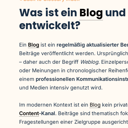
Was ist ein
Blog
und 
entwickelt?
Ein
Blog
ist ein
regelmäßig aktualisierter Be
Beiträge veröffentlicht werden. Ursprünglic
– daher auch der Begriff
Weblog
. Einzelper
oder Meinungen in chronologischer Reihenfol
einem
professionellen Kommunikationsins
und Medien intensiv genutzt wird.
Im modernen Kontext ist ein
Blog
kein priva
Content
-Kanal
. Beiträge sind thematisch fok
Fragestellungen einer Zielgruppe ausgerich