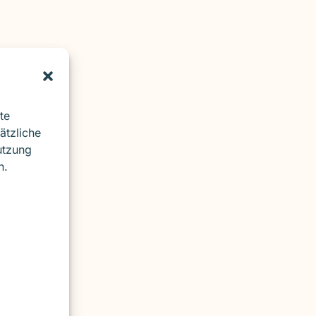
nd
te
ätzliche
utzung
n.