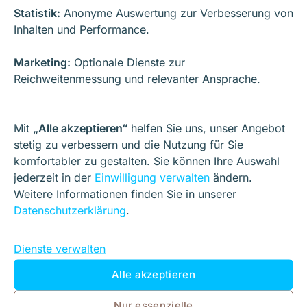
Content
erfüllt im Marketing nicht nur eine
Statistik:
Anonyme Auswertung zur Verbesserung von
kommunikative, sondern auch eine
ökonomische
Inhalten und Performance.
Funktion
. Hochwertige Inhalte schaffen Vertrauen und
Marketing:
Optionale Dienste zur
senken die Eintrittsbarriere für eine Kontaktaufnahme.
Reichweitenmessung und relevanter Ansprache.
Über Call-to-Actions, weiterführende Angebote oder
vertiefende Inhalte lassen sich Leser schrittweise zu
Leads entwickeln.
Mit
„Alle akzeptieren“
helfen Sie uns, unser Angebot
stetig zu verbessern und die Nutzung für Sie
Typische Mechanismen sind:
komfortabler zu gestalten. Sie können Ihre Auswahl
jederzeit in der
Einwilligung verwalten
ändern.
Weitere Informationen finden Sie in unserer
weiterführende Downloads
Datenschutzerklärung
.
Newsletter-Anmeldungen
Dienste verwalten
Webinare oder Tools
Alle akzeptieren
Kontakt- oder Beratungsgespräche
Nur essenzielle