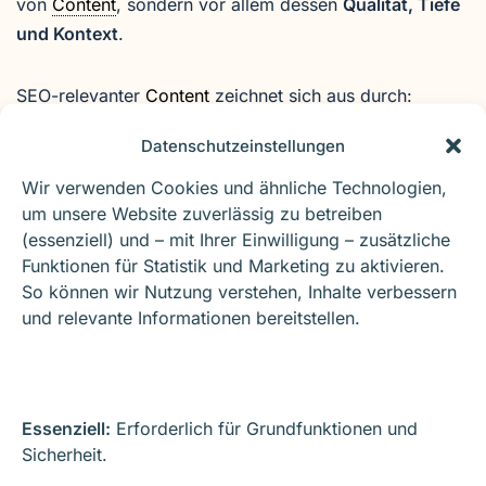
von
Content
, sondern vor allem dessen
Qualität, Tiefe
und Kontext
.
SEO-relevanter
Content
zeichnet sich aus durch:
Datenschutzeinstellungen
klare thematische Fokussierung
Wir verwenden Cookies und ähnliche Technologien,
saubere Struktur (Überschriften, Absätze)
um unsere Website zuverlässig zu betreiben
sinnvolle interne Verlinkung
(essenziell) und – mit Ihrer Einwilligung – zusätzliche
Funktionen für Statistik und Marketing zu aktivieren.
Aktualität und Pflege
So können wir Nutzung verstehen, Inhalte verbessern
und relevante Informationen bereitstellen.
Damit wird
Content
zum
Bindeglied zwischen
Nutzerbedürfnissen und Suchmaschinenlogik
.
Content
als Lead-Generator
Essenziell:
Erforderlich für Grundfunktionen und
Sicherheit.