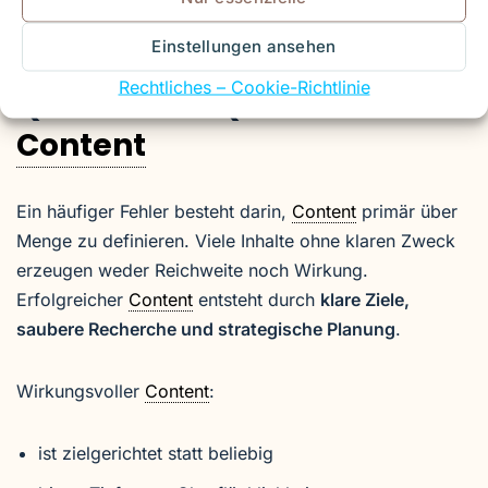
Content
bildet damit die
inhaltliche Basis für
systematische Leadgenerierung
.
Einstellungen ansehen
Rechtliches – Cookie-Richtlinie
Qualität vor Quantität im
Content
Ein häufiger Fehler besteht darin,
Content
primär über
Menge zu definieren. Viele Inhalte ohne klaren Zweck
erzeugen weder Reichweite noch Wirkung.
Erfolgreicher
Content
entsteht durch
klare Ziele,
saubere Recherche und strategische Planung
.
Wirkungsvoller
Content
:
ist zielgerichtet statt beliebig