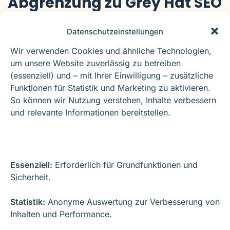
Abgrenzung zu Grey Hat SEO
Datenschutzeinstellungen
Zwischen
Black Hat SEO
und sauberer Optimierung
existiert ein Graubereich, oft als
Grey Hat SEO
Wir verwenden Cookies und ähnliche Technologien,
bezeichnet. Dabei werden Methoden eingesetzt, die
um unsere Website zuverlässig zu betreiben
(essenziell) und – mit Ihrer Einwilligung – zusätzliche
nicht explizit verboten, aber auch nicht eindeutig
Funktionen für Statistik und Marketing zu aktivieren.
empfohlen sind. Auch hier gilt:
Je weiter man sich von
So können wir Nutzung verstehen, Inhalte verbessern
Nutzerorientierung entfernt, desto höher das Risiko
.
und relevante Informationen bereitstellen.
Black Hat SEO
ist jedoch klar definiert durch die
aktive
Verletzung von Richtlinien
und die bewusste
Täuschung von Suchmaschinen.
Essenziell:
Erforderlich für Grundfunktionen und
Sicherheit.
Warum
Black Hat SEO
keine
Statistik:
Anonyme Auswertung zur Verbesserung von
tragfähige Strategie ist
Inhalten und Performance.