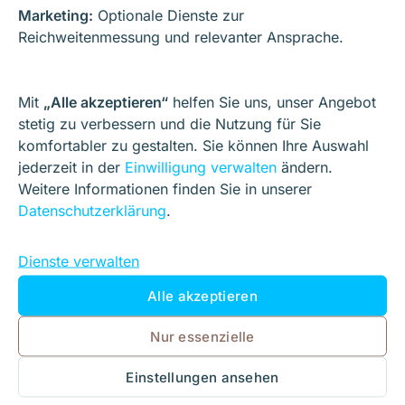
Marketing:
Optionale Dienste zur
Aus strategischer Sicht widerspricht
Black Hat SEO
Reichweitenmessung und relevanter Ansprache.
jeder Form von
nachhaltigem Marketing
. Unternehmen
investieren Zeit, Budget und Ressourcen in
Maßnahmen, die jederzeit wirkungslos werden können.
Mit
„Alle akzeptieren“
helfen Sie uns, unser Angebot
Zudem stehen kurzfristige Gewinne in keinem
stetig zu verbessern und die Nutzung für Sie
Verhältnis zu den langfristigen Schäden.
komfortabler zu gestalten. Sie können Ihre Auswahl
jederzeit in der
Einwilligung verwalten
ändern.
Weitere Informationen finden Sie in unserer
Moderne Suchmaschinenoptimierung ist darauf
Datenschutzerklärung
.
ausgelegt,
Nutzerintentionen zu verstehen und
bestmöglich zu bedienen
.
Black Hat SEO
arbeitet
Dienste verwalten
gegen dieses Prinzip – und damit gegen die
grundlegende Entwicklungsrichtung von
Alle akzeptieren
Suchmaschinen.
Nur essenzielle
Nachhaltige Alternativen zu
Einstellungen ansehen
Black Hat SEO