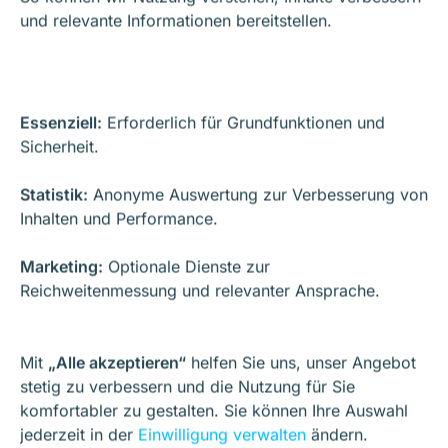
und relevante Informationen bereitstellen.
Situace, kdy SOVERMOS
Essenziell:
Erforderlich für Grundfunktionen und
Sicherheit.
funguje nejlépe
Statistik:
Anonyme Auswertung zur Verbesserung von
Inhalten und Performance.
SOVERMOS přináší největší efekt, když platí
alespoň jedna z následujících situací:
Marketing:
Optionale Dienste zur
Reichweitenmessung und relevanter Ansprache.
Marketing je aktivní, ale není řádně
zdokumentován – nikdo nedokáže okamžitě
Mit
„Alle akzeptieren“
helfen Sie uns, unser Angebot
vysvětlit, proč byla přijata určitá rozhodnutí.
stetig zu verbessern und die Nutzung für Sie
komfortabler zu gestalten. Sie können Ihre Auswahl
Znalosti jsou vázány na osoby – když klíčová
jederzeit in der
Einwilligung verwalten
ändern.
osoba odejde, systém se zhroutí.