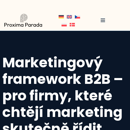
Přeskočit
na
obsah
Marketingový
framework B2B –
pro firmy, které
chtějí marketing
skutečně řídit