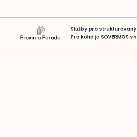
Přeskočit
na
Služby pro strukturovaný
obsah
Pro koho je SOVERMOS v