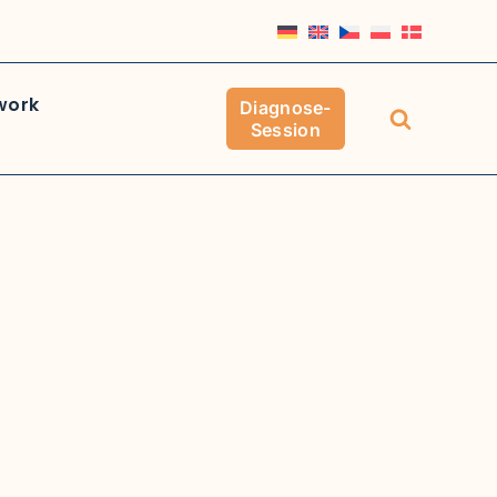
work
Diagnose-
Session