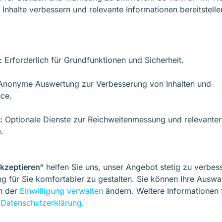
 Inhalte verbessern und relevante Informationen bereitstelle
OVERMOS
:
Erforderlich für Grundfunktionen und Sicherheit.
nonyme Auswertung zur Verbesserung von Inhalten und
ce.
:
Optionale Dienste zur Reichweitenmessung und relevanter
.
akzeptieren“
helfen Sie uns, unser Angebot stetig zu verbes
g für Sie komfortabler zu gestalten. Sie können Ihre Auswa
in der
Einwilligung verwalten
ändern. Weitere Informationen 
r
Datenschutzerklärung
.