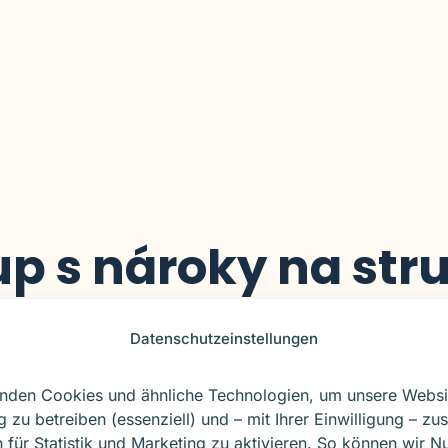
p s nároky na str
e analytické marketingové
Datenschutzeinstellungen
y. Se SOVERMOS budujeme 
nou, přenositelnou a řidi
nden Cookies und ähnliche Technologien, um unsere Websi
g zu betreiben (essenziell) und – mit Ihrer Einwilligung – zus
 für Statistik und Marketing zu aktivieren. So können wir N