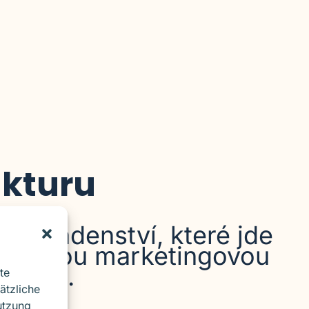
ukturu
 poradenství, které jde
trvalou marketingovou
telnou.
te
ätzliche
utzung