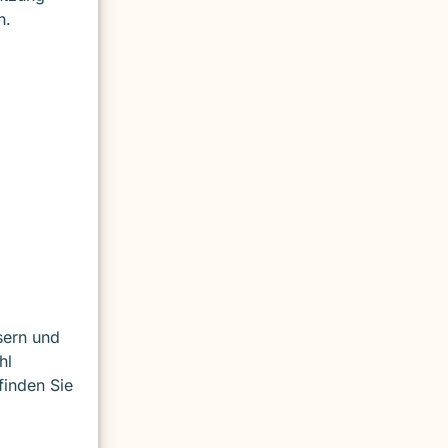
n.
sern und
hl
finden Sie