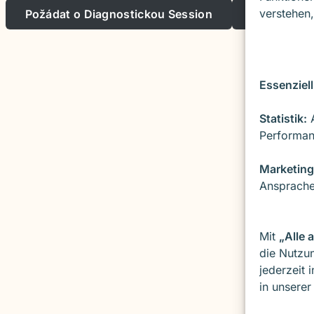
verstehen,
Požádat o Diagnostickou Session
Poznat S
Essenziell
Statistik:
A
Performan
Marketing
Ansprache
Mit
„Alle 
die Nutzun
jederzeit 
in unsere