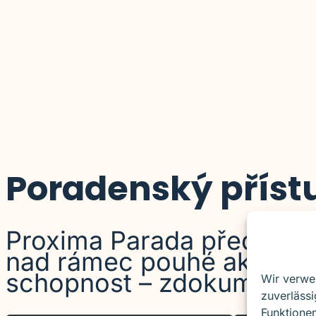
Poradenský přístu
Proxima Parada představuj
nad rámec pouhé aktivit
schopnost – zdokumentova
Wir verwe
zuverlässi
Funktionen