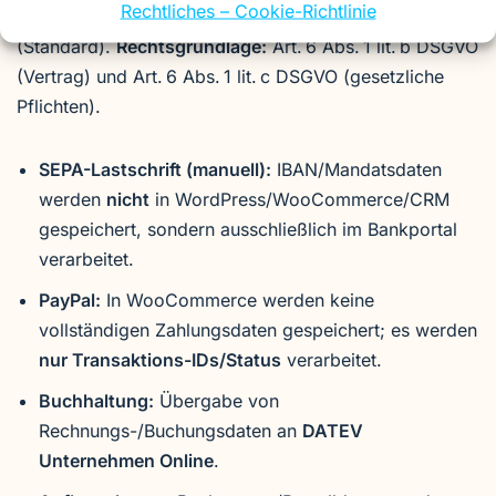
Rechtliches – Cookie-Richtlinie
Lastschrift (manuell über das Geschäftskonto), PayPal
(Standard).
Rechtsgrundlage:
Art. 6 Abs. 1 lit. b DSGVO
(Vertrag) und Art. 6 Abs. 1 lit. c DSGVO (gesetzliche
Pflichten).
SEPA-Lastschrift (manuell):
IBAN/Mandatsdaten
werden
nicht
in WordPress/WooCommerce/CRM
gespeichert, sondern ausschließlich im Bankportal
verarbeitet.
PayPal:
In WooCommerce werden keine
vollständigen Zahlungsdaten gespeichert; es werden
nur Transaktions-IDs/Status
verarbeitet.
Buchhaltung:
Übergabe von
Rechnungs-/Buchungsdaten an
DATEV
Unternehmen Online
.