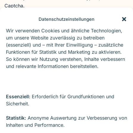
Captcha.
Datenschutzeinstellungen
6.2 Kundenkonto-Anlage
Wir verwenden Cookies und ähnliche Technologien,
um unsere Website zuverlässig zu betreiben
Zweck:
Einrichtung eines WooCommerce-
(essenziell) und – mit Ihrer Einwilligung – zusätzliche
Kundenkontos.
Daten:
Firma, Name, E-Mail, Telefon.
Funktionen für Statistik und Marketing zu aktivieren.
Empfänger:
WordPress/WooCommerce, CRM sowie
So können wir Nutzung verstehen, Inhalte verbessern
Übergabe an
DATEV Unternehmen Online
und relevante Informationen bereitstellen.
(Buchhaltungszwecke).
Rechtsgrundlage:
Art. 6 Abs. 1
lit. b, c DSGVO.
Essenziell:
Erforderlich für Grundfunktionen und
Aufbewahrung:
inaktive Konten ohne Bestellung bis
Sicherheit.
zur Löschung/Anonymisierung nach
10 Jahren
.
Statistik:
Anonyme Auswertung zur Verbesserung von
6.3 E-Mail-Kommunikation
Inhalten und Performance.