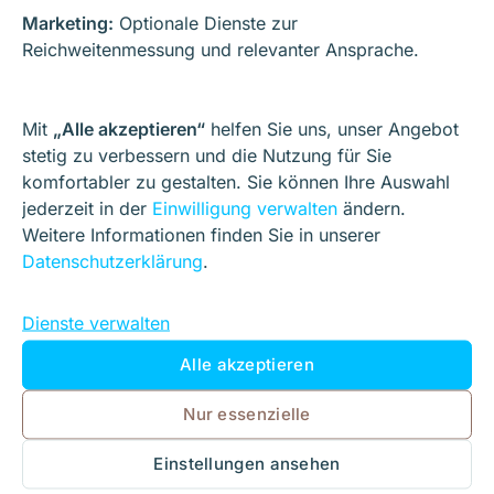
Marketing:
Optionale Dienste zur
E-Mails werden über Postfächer des Hosting-Pakets
Reichweitenmessung und relevanter Ansprache.
bei Hetzner (Nürnberg, DE) verarbeitet.
Rechtsgrundlage:
Art. 6 Abs. 1 lit. b/f DSGVO.
Mit
„Alle akzeptieren“
helfen Sie uns, unser Angebot
6.4 CRM & Dateien
stetig zu verbessern und die Nutzung für Sie
komfortabler zu gestalten. Sie können Ihre Auswahl
jederzeit in der
Einwilligung verwalten
ändern.
SuiteCRM
und
Nextcloud
werden
self-hosted
auf
Weitere Informationen finden Sie in unserer
eigenem Server in abgeschlossenen Räumen betrieben.
Datenschutzerklärung
.
Rechtsgrundlage:
Art. 6 Abs. 1 lit. b/f DSGVO.
Dienste verwalten
7. Shop (WooCommerce) &
Alle akzeptieren
Zahlungen
Nur essenzielle
WooCommerce
wird für B2B-Angebote genutzt.
Einstellungen ansehen
Zahlungsarten:
Vorkasse/Überweisung, SEPA-