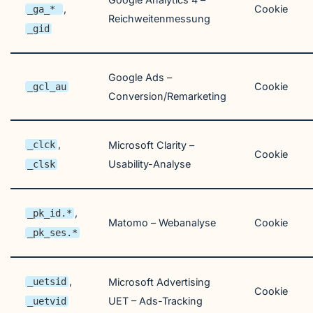
,
Cookie
_ga_*
Reichweitenmessung
_gid
Google Ads –
Cookie
_gcl_au
Conversion/Remarketing
,
_clck
Microsoft Clarity –
Cookie
Usability-Analyse
_clsk
,
_pk_id.*
Matomo – Webanalyse
Cookie
_pk_ses.*
,
_uetsid
Microsoft Advertising
Cookie
UET – Ads-Tracking
_uetvid